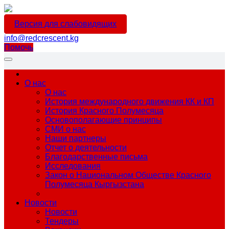
Версия для слабовидящих
info@redcrescent.kg
Помочь
О нас
О нас
История международного движения КК и КП
История Красного Полумесяца
Основополагающие принципы
СМИ о нас
Наши партнеры
Отчет о деятельности
Благодарственные письма
Исследования
Закон о Национальном Обществе Красного
Полумесяца Кыргызстана
Новости
Новости
Тендеры