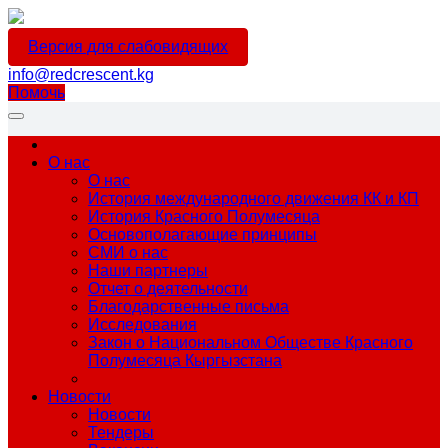
Версия для слабовидящих
info@redcrescent.kg
Помочь
О нас
О нас
История международного движения КК и КП
История Красного Полумесяца
Основополагающие принципы
СМИ о нас
Наши партнеры
Отчет о деятельности
Благодарственные письма
Исследования
Закон о Национальном Обществе Красного
Полумесяца Кыргызстана
Новости
Новости
Тендеры