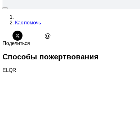
Как помочь
@
Поделиться
Cпособы пожертвования
ELQR