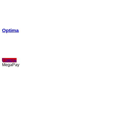
Optima
Помочь
MegaPay