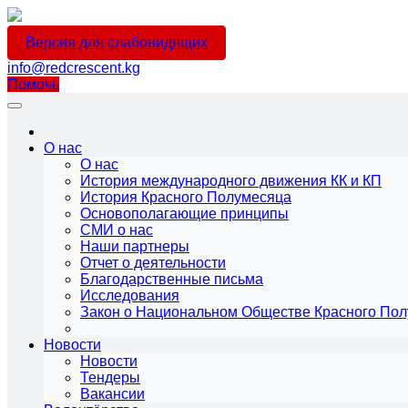
Версия для слабовидящих
info@redcrescent.kg
Помочь
О нас
О нас
История международного движения КК и КП
История Красного Полумесяца
Основополагающие принципы
СМИ о нас
Наши партнеры
Отчет о деятельности
Благодарственные письма
Исследования
Закон о Национальном Обществе Красного По
Новости
Новости
Тендеры
Вакансии