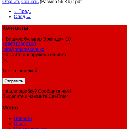
Открыть
Скачать
(Размер 56 Kb)
:
pdf
←Пред.
След.→
Контакты
г. Бишкек, бульвар Эркиндик, 10
+996312300190
info@redcrescent.kg
На сайте обнаружена ошибка
Текст с ошибкой
Нашли ошибку? Сообщите нам!
Выделите и нажмите Ctr+Enter
Меню
Новости
О нас
Что мы делаем