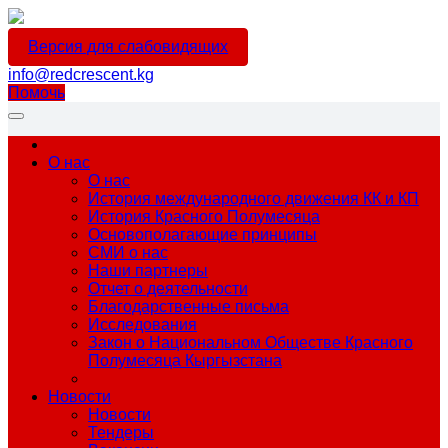
Версия для слабовидящих
info@redcrescent.kg
Помочь
О нас
О нас
История международного движения КК и КП
История Красного Полумесяца
Основополагающие принципы
СМИ о нас
Наши партнеры
Отчет о деятельности
Благодарственные письма
Исследования
Закон о Национальном Обществе Красного
Полумесяца Кыргызстана
Новости
Новости
Тендеры