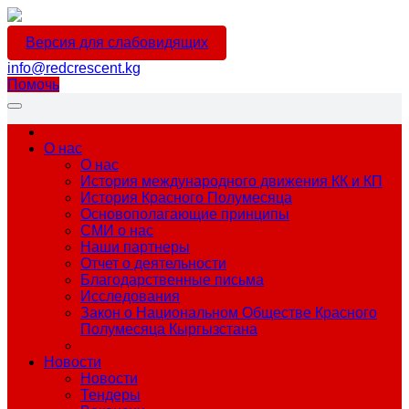
Версия для слабовидящих
info@redcrescent.kg
Помочь
О нас
О нас
История международного движения КК и КП
История Красного Полумесяца
Основополагающие принципы
СМИ о нас
Наши партнеры
Отчет о деятельности
Благодарственные письма
Исследования
Закон о Национальном Обществе Красного
Полумесяца Кыргызстана
Новости
Новости
Тендеры