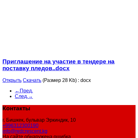
Приглашение на участие в тендере на
поставку пледов..docx
Открыть
Скачать
(Размер 28 Kb)
:
docx
←Пред.
След.→
Контакты
г. Бишкек, бульвар Эркиндик, 10
+996312300190
info@redcrescent.kg
На сайте обнаружена ошибка