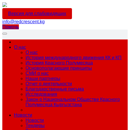
Версия для слабовидящих
info@redcrescent.kg
Помочь
О нас
О нас
История международного движения КК и КП
История Красного Полумесяца
Основополагающие принципы
СМИ о нас
Наши партнеры
Отчет о деятельности
Благодарственные письма
Исследования
Закон о Национальном Обществе Красного
Полумесяца Кыргызстана
Новости
Новости
Тендеры