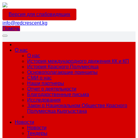
Версия для слабовидящих
info@redcrescent.kg
Помочь
О нас
О нас
История международного движения КК и КП
История Красного Полумесяца
Основополагающие принципы
СМИ о нас
Наши партнеры
Отчет о деятельности
Благодарственные письма
Исследования
Закон о Национальном Обществе Красного
Полумесяца Кыргызстана
Новости
Новости
Тендеры