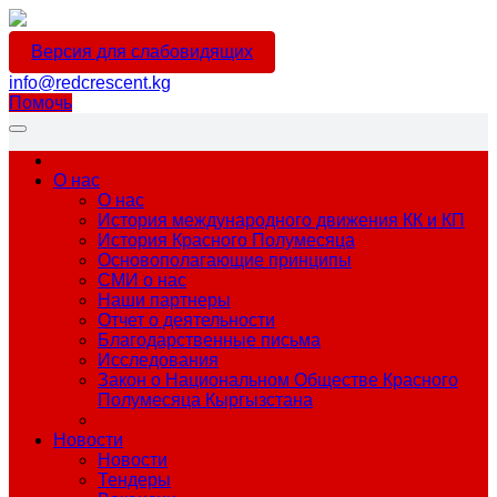
Версия для слабовидящих
info@redcrescent.kg
Помочь
О нас
О нас
История международного движения КК и КП
История Красного Полумесяца
Основополагающие принципы
СМИ о нас
Наши партнеры
Отчет о деятельности
Благодарственные письма
Исследования
Закон о Национальном Обществе Красного
Полумесяца Кыргызстана
Новости
Новости
Тендеры