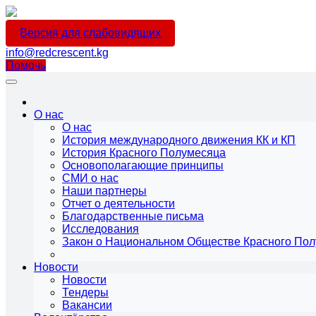
Версия для слабовидящих
info@redcrescent.kg
Помочь
О нас
О нас
История международного движения КК и КП
История Красного Полумесяца
Основополагающие принципы
СМИ о нас
Наши партнеры
Отчет о деятельности
Благодарственные письма
Исследования
Закон о Национальном Обществе Красного По
Новости
Новости
Тендеры
Вакансии