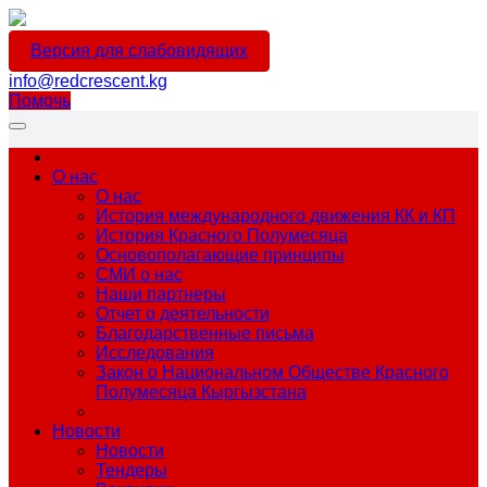
Версия для слабовидящих
info@redcrescent.kg
Помочь
О нас
О нас
История международного движения КК и КП
История Красного Полумесяца
Основополагающие принципы
СМИ о нас
Наши партнеры
Отчет о деятельности
Благодарственные письма
Исследования
Закон о Национальном Обществе Красного
Полумесяца Кыргызстана
Новости
Новости
Тендеры