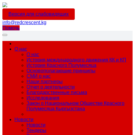
Версия для слабовидящих
info@redcrescent.kg
Помочь
О нас
О нас
История международного движения КК и КП
История Красного Полумесяца
Основополагающие принципы
СМИ о нас
Наши партнеры
Отчет о деятельности
Благодарственные письма
Исследования
Закон о Национальном Обществе Красного
Полумесяца Кыргызстана
Новости
Новости
Тендеры