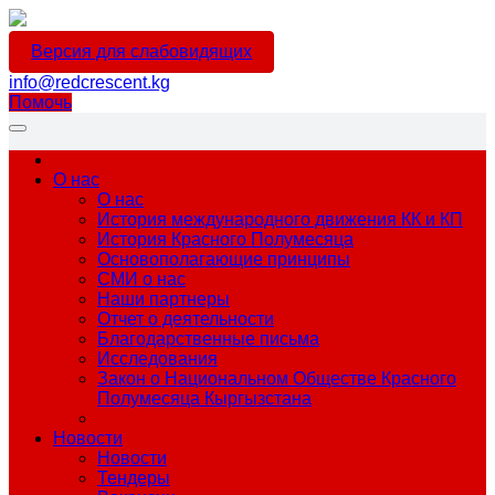
Версия для слабовидящих
info@redcrescent.kg
Помочь
О нас
О нас
История международного движения КК и КП
История Красного Полумесяца
Основополагающие принципы
СМИ о нас
Наши партнеры
Отчет о деятельности
Благодарственные письма
Исследования
Закон о Национальном Обществе Красного
Полумесяца Кыргызстана
Новости
Новости
Тендеры