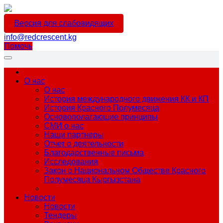
Версия для слабовидящих
info@redcrescent.kg
Помочь
О нас
О нас
История международного движения КК и КП
История Красного Полумесяца
Основополагающие принципы
СМИ о нас
Наши партнеры
Отчет о деятельности
Благодарственные письма
Исследования
Закон о Национальном Обществе Красного
Полумесяца Кыргызстана
Новости
Новости
Тендеры