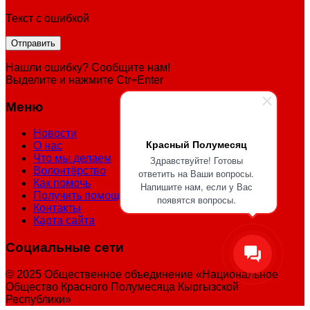
Текст с ошибкой
Нашли ошибку? Сообщите нам!
Выделите и нажмите Ctr+Enter
Меню
Новости
Красный Полумесяц
О нас
Что мы делаем
Здравствуйте! Готовы
Волонтёрство
ответить на Ваши вопросы.
Как помочь
Напишите нам, если у Вас
Получить помощь
появятся вопросы.
Контакты
Карта сайта
Социальные сети
© 2025 Общественное объединение «Национальное
Общество Красного Полумесяца Кыргызской
Республики»