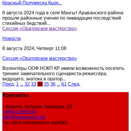
Красный Полумесяц Кырг...
8 августа 2024 года в селе Мангыт Араванского района
прошли районные учения по ликвидации последствий
стихийных бедствий...
Сессия «Ораторское мастерство»
Новости
8 августа 2024, Четверг 11:08
Сессия «Ораторское мастерство»
Волонтёры ООФ НОКП КР имели возможность посетить
тренинг замечательного сценариста-режиссёра,
ведущего, знатока в оратор...
Пред.
1
...
32
33
34
35
36
...
61
След.
Контакты
г. Бишкек, бульвар Эркиндик, 10
+996312300190
info@redcrescent.kg
На сайте обнаружена ошибка