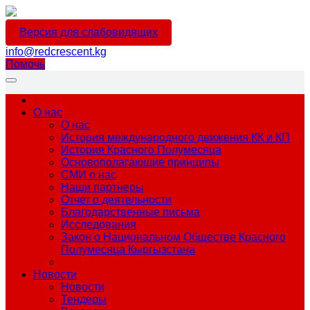
Версия для слабовидящих
info@redcrescent.kg
Помочь
О нас
О нас
История международного движения КК и КП
История Красного Полумесяца
Основополагающие принципы
СМИ о нас
Наши партнеры
Отчет о деятельности
Благодарственные письма
Исследования
Закон о Национальном Обществе Красного
Полумесяца Кыргызстана
Новости
Новости
Тендеры