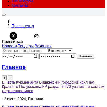
Наши курсы
Контакты
Пресс-центр
@
Поделиться
Новости
Тендеры
Вакансии
Показать
Главное
‹
›
В честь Курман айта Бишкекский городской филиал
Красного Полумесяца КР раздал 2 670 уязвимым семьям
жертвенное мясо
12 июня 2026, Пятница