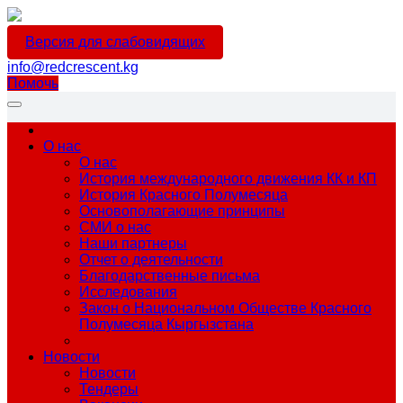
Версия для слабовидящих
info@redcrescent.kg
Помочь
О нас
О нас
История международного движения КК и КП
История Красного Полумесяца
Основополагающие принципы
СМИ о нас
Наши партнеры
Отчет о деятельности
Благодарственные письма
Исследования
Закон о Национальном Обществе Красного
Полумесяца Кыргызстана
Новости
Новости
Тендеры