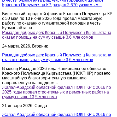
В честь Курман айта Бишкекский городской филиал
Красного Полумесяца КР раздал 2 670 уязвимым...
Бишкекский городской филиал Красного Полумесяца КР
с 30 мая по 10 июня 2026 года провёл масштабную
работу по оказанию гуманитарной помощи в честь
Курман айта на...
Рамадан добрых дел: Красный Полумесяц Кыргызстана
оказал помощь на сумму свыше 3,6 млн сомов
24 марта 2026, Вторник
Рамадан добрых дел: Красный Полумесяц Кыргызстана
оказал помощь на сумму свыше 3,6 млн сомов
В месяц Рамадан 2026 года Национальное общество
Красного Полумесяца Кыргызстана (НОКП КР) провело
масштабную благотворительную кампанию,
направленную на поддерж...
Жалал-Абадский областной филиал НОКП КР с 2016 по
2025 годы провел строительных и ремонтных работ на
сумму свыше 13,5 млн сома
21 января 2026, Среда
Жалал-Абадский областной филиал НОКП КР с 2016 по