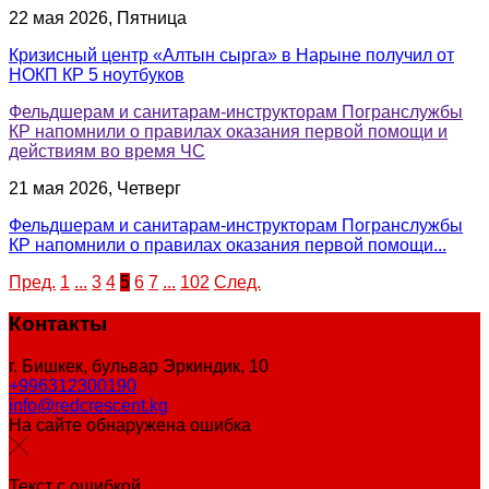
22 мая 2026, Пятница
Кризисный центр «Алтын сырга» в Нарыне получил от
НОКП КР 5 ноутбуков
Фельдшерам и санитарам-инструкторам Погранслужбы
КР напомнили о правилах оказания первой помощи и
действиям во время ЧС
21 мая 2026, Четверг
Фельдшерам и санитарам-инструкторам Погранслужбы
КР напомнили о правилах оказания первой помощи...
Пред.
1
...
3
4
5
6
7
...
102
След.
Контакты
г. Бишкек, бульвар Эркиндик, 10
+996312300190
info@redcrescent.kg
На сайте обнаружена ошибка
Текст с ошибкой