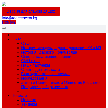
Версия для слабовидящих
info@redcrescent.kg
Помочь
О нас
О нас
История международного движения КК и КП
История Красного Полумесяца
Основополагающие принципы
СМИ о нас
Наши партнеры
Отчет о деятельности
Благодарственные письма
Исследования
Закон о Национальном Обществе Красного
Полумесяца Кыргызстана
Новости
Новости
Тендеры