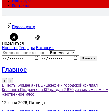
Наши курсы
Контакты
Пресс-центр
@
Поделиться
Новости
Тендеры
Вакансии
Показать
Главное
‹
›
В честь Курман айта Бишкекский городской филиал
Красного Полумесяца КР раздал 2 670 уязвимым семьям
жертвенное мясо
12 июня 2026, Пятница