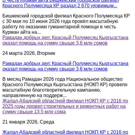
В честь Курман айта Бишкекский городской филиал
Красного Полумесяца КР раздал 2 670 уязвимым...
Бишкекский городской филиал Красного Полумесяца КР
с 30 мая по 10 июня 2026 года провёл масштабную
работу по оказанию гуманитарной помощи в честь
Курман айта на...
Рамадан добрых дел: Красный Полумесяц Кыргызстана
оказал помощь на сумму свыше 3,6 млн сомов
24 марта 2026, Вторник
Рамадан добрых дел: Красный Полумесяц Кыргызстана
оказал помощь на сумму свыше 3,6 млн сомов
В месяц Рамадан 2026 года Национальное общество
Красного Полумесяца Кыргызстана (НОКП КР) провело
масштабную благотворительную кампанию,
направленную на поддерж...
Жалал-Абадский областной филиал НОКП КР с 2016 по
2025 годы провел строительных и ремонтных работ на
сумму свыше 13,5 млн сома
21 января 2026, Среда
Жалал-Абадский областной филиал НОКП КР с 2016 по