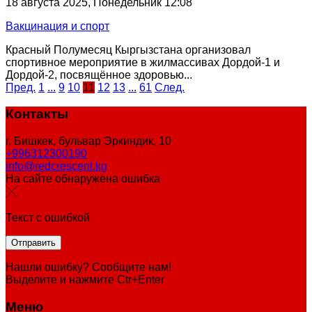
18 августа 2025, Понедельник 12:08
Вакцинация и спорт
Красный Полумесяц Кыргызстана организовал
спортивное мероприятие в жилмассивах Дордой-1 и
Дордой-2, посвящённое здоровью...
Пред.
1
...
9
10
11
12
13
...
61
След.
Контакты
г. Бишкек, бульвар Эркиндик, 10
+996312300190
info@redcrescent.kg
На сайте обнаружена ошибка
Текст с ошибкой
Нашли ошибку? Сообщите нам!
Выделите и нажмите Ctr+Enter
Меню