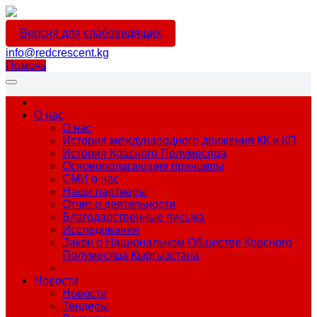
Версия для слабовидящих
info@redcrescent.kg
Помочь
О нас
О нас
История международного движения КК и КП
История Красного Полумесяца
Основополагающие принципы
СМИ о нас
Наши партнеры
Отчет о деятельности
Благодарственные письма
Исследования
Закон о Национальном Обществе Красного
Полумесяца Кыргызстана
Новости
Новости
Тендеры