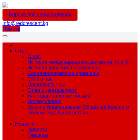
Версия для слабовидящих
info@redcrescent.kg
Помочь
О нас
О нас
История международного движения КК и КП
История Красного Полумесяца
Основополагающие принципы
СМИ о нас
Наши партнеры
Отчет о деятельности
Благодарственные письма
Исследования
Закон о Национальном Обществе Красного
Полумесяца Кыргызстана
Новости
Новости
Тендеры