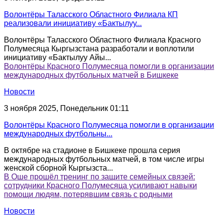
Волонтёры Таласского Областного Филиала КП
реализовали инициативу «Бактылуу...
Волонтёры Таласского Областного Филиала Красного
Полумесяца Кыргызстана разработали и воплотили
инициативу «Бактылуу Айы...
Волонтёры Красного Полумесяца помогли в организации
международных футбольных матчей в Бишкеке
Новости
3 ноября 2025, Понедельник 01:11
Волонтёры Красного Полумесяца помогли в организации
международных футбольны...
В октябре на стадионе в Бишкеке прошла серия
международных футбольных матчей, в том числе игры
женской сборной Кыргызста...
В Оше прошёл тренинг по защите семейных связей:
сотрудники Красного Полумесяца усиливают навыки
помощи людям, потерявшим связь с родными
Новости