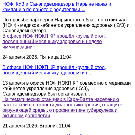
НОФ, КУЗ и Санэпидемнадзор в Нарыне начали
кампанию по работе с родителями-...
По просьбе партнеров Нарынского областного филиал
(НОФ) - медиков кабинетов укрепления здоровья (КУЗ) и
Санэпидемнадзора...
В офисе НОФ НОКП КР прошёл круглый стол,
посвященный месячнику здоровья и неделе
иммунизации
24 апреля 2026, Пятница 11:04
В офисе НОФ НОКП КР прошёл круглый стол,
посвященный месячнику здоровья и н...
13 апреля в офисе НОФ НОКП КР совместно с медиками
кабинетов укрепления здоровья (КУЗ),
Санэпидемнадзора был организован...
На тематических станциях в Кара-Балте населению
рассказали о важности диагностики зрения, о защите
окружающей среды, о профилактике туберкулёза и
активном долголетии
21 апреля 2026, Вторник 11:04