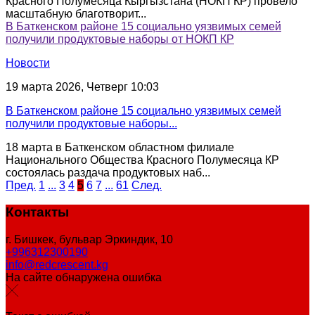
Красного Полумесяца Кыргызстана (НОКП КР) провело
масштабную благотворит...
В Баткенском районе 15 социально уязвимых семей
получили продуктовые наборы от НОКП КР
Новости
19 марта 2026, Четверг 10:03
В Баткенском районе 15 социально уязвимых семей
получили продуктовые наборы...
18 марта в Баткенском областном филиале
Национального Общества Красного Полумесяца КР
состоялась раздача продуктовых наб...
Пред.
1
...
3
4
5
6
7
...
61
След.
Контакты
г. Бишкек, бульвар Эркиндик, 10
+996312300190
info@redcrescent.kg
На сайте обнаружена ошибка