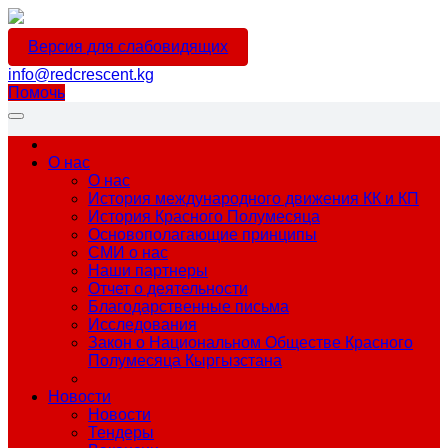
Версия для слабовидящих
info@redcrescent.kg
Помочь
О нас
О нас
История международного движения КК и КП
История Красного Полумесяца
Основополагающие принципы
СМИ о нас
Наши партнеры
Отчет о деятельности
Благодарственные письма
Исследования
Закон о Национальном Обществе Красного
Полумесяца Кыргызстана
Новости
Новости
Тендеры