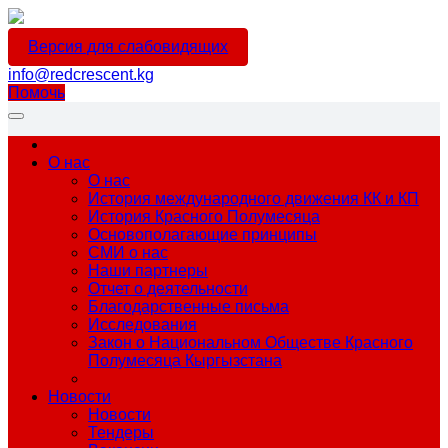
Версия для слабовидящих
info@redcrescent.kg
Помочь
О нас
О нас
История международного движения КК и КП
История Красного Полумесяца
Основополагающие принципы
СМИ о нас
Наши партнеры
Отчет о деятельности
Благодарственные письма
Исследования
Закон о Национальном Обществе Красного
Полумесяца Кыргызстана
Новости
Новости
Тендеры