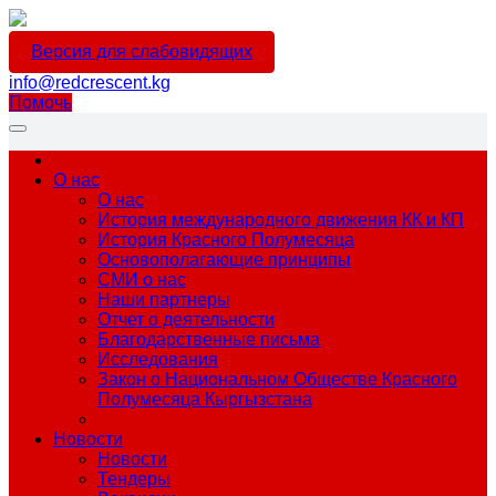
Версия для слабовидящих
info@redcrescent.kg
Помочь
О нас
О нас
История международного движения КК и КП
История Красного Полумесяца
Основополагающие принципы
СМИ о нас
Наши партнеры
Отчет о деятельности
Благодарственные письма
Исследования
Закон о Национальном Обществе Красного
Полумесяца Кыргызстана
Новости
Новости
Тендеры