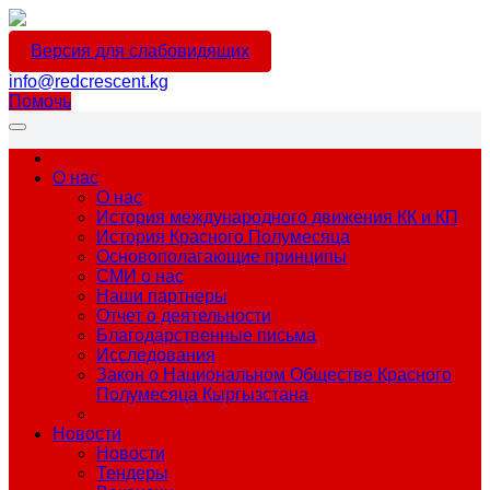
Версия для слабовидящих
info@redcrescent.kg
Помочь
О нас
О нас
История международного движения КК и КП
История Красного Полумесяца
Основополагающие принципы
СМИ о нас
Наши партнеры
Отчет о деятельности
Благодарственные письма
Исследования
Закон о Национальном Обществе Красного
Полумесяца Кыргызстана
Новости
Новости
Тендеры