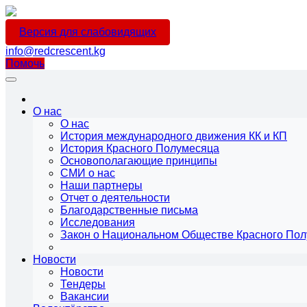
Версия для слабовидящих
info@redcrescent.kg
Помочь
О нас
О нас
История международного движения КК и КП
История Красного Полумесяца
Основополагающие принципы
СМИ о нас
Наши партнеры
Отчет о деятельности
Благодарственные письма
Исследования
Закон о Национальном Обществе Красного По
Новости
Новости
Тендеры
Вакансии