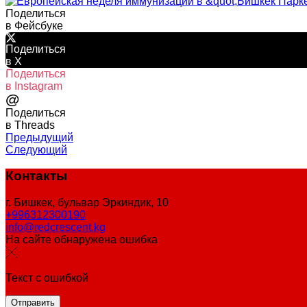
Поделиться
в Фейсбуке
Поделиться
в X
Поделиться
в Instagram
@
Поделиться
в Threads
Предыдущий
Следующий
Контакты
г. Бишкек, бульвар Эркиндик, 10
+996312300190
info@redcrescent.kg
На сайте обнаружена ошибка
Текст с ошибкой