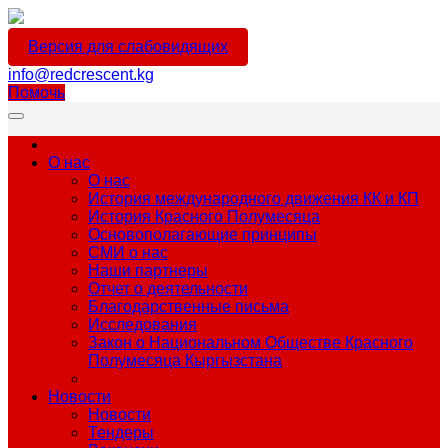
Версия для слабовидящих
info@redcrescent.kg
Помочь
О нас
О нас
История международного движения КК и КП
История Красного Полумесяца
Основополагающие принципы
СМИ о нас
Наши партнеры
Отчет о деятельности
Благодарственные письма
Исследования
Закон о Национальном Обществе Красного
Полумесяца Кыргызстана
Новости
Новости
Тендеры