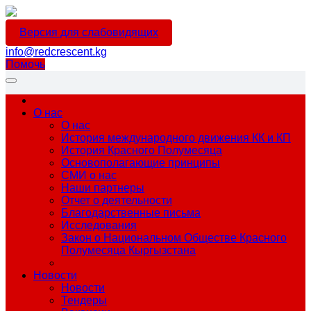
Версия для слабовидящих
info@redcrescent.kg
Помочь
О нас
О нас
История международного движения КК и КП
История Красного Полумесяца
Основополагающие принципы
СМИ о нас
Наши партнеры
Отчет о деятельности
Благодарственные письма
Исследования
Закон о Национальном Обществе Красного
Полумесяца Кыргызстана
Новости
Новости
Тендеры