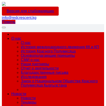
Версия для слабовидящих
info@redcrescent.kg
Помочь
О нас
О нас
История международного движения КК и КП
История Красного Полумесяца
Основополагающие принципы
СМИ о нас
Наши партнеры
Отчет о деятельности
Благодарственные письма
Исследования
Закон о Национальном Обществе Красного
Полумесяца Кыргызстана
Новости
Новости
Тендеры