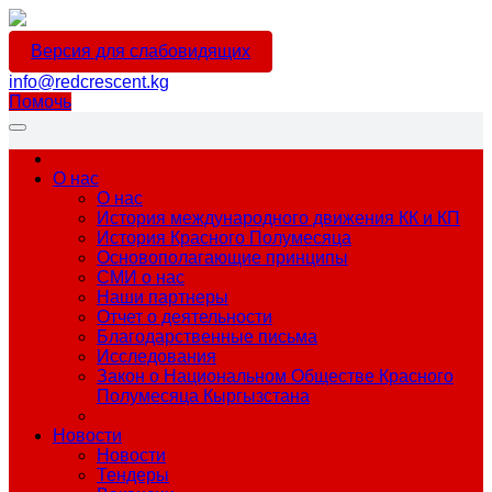
Версия для слабовидящих
info@redcrescent.kg
Помочь
О нас
О нас
История международного движения КК и КП
История Красного Полумесяца
Основополагающие принципы
СМИ о нас
Наши партнеры
Отчет о деятельности
Благодарственные письма
Исследования
Закон о Национальном Обществе Красного
Полумесяца Кыргызстана
Новости
Новости
Тендеры