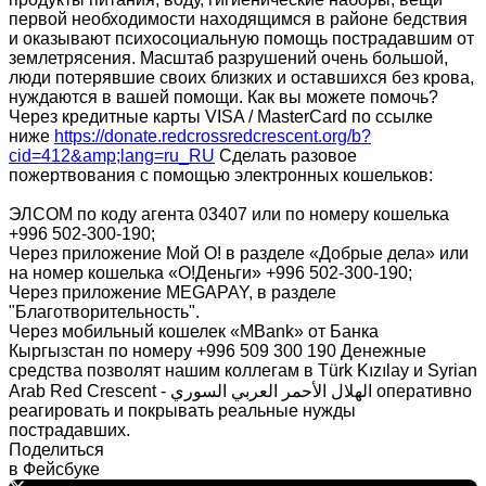
первой необходимости находящимся в районе бедствия
и оказывают психосоциальную помощь пострадавшим от
землетрясения. Масштаб разрушений очень большой,
люди потерявшие своих близких и оставшихся без крова,
нуждаются в вашей помощи. Как вы можете помочь?
Через кредитные карты VISA / MasterCard по ссылке
ниже
https://donate.redcrossredcrescent.org/b?
cid=412&amp;lang=ru_RU
Сделать разовое
пожертвования с помощью электронных кошельков:
ЭЛСОМ по коду агента 03407 или по номеру кошелька
+996 502-300-190;
Через приложение Мой О! в разделе «Добрые дела» или
на номер кошелька «О!Деньги» +996 502-300-190;
Через приложение MEGAPAY, в разделе
"Благотворительность".
Через мобильный кошелек «MBank» от Банка
Кыргызстан по номеру +996 509 300 190 Денежные
средства позволят нашим коллегам в Türk Kızılay и Syrian
Arab Red Crescent - الهلال الأحمر العربي السوري оперативно
реагировать и покрывать реальные нужды
пострадавших.
Поделиться
в Фейсбуке