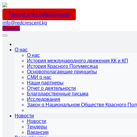
Версия для слабовидящих
info@redcrescent.kg
Помочь
О нас
О нас
История международного движения КК и КП
История Красного Полумесяца
Основополагающие принципы
СМИ о нас
Наши партнеры
Отчет о деятельности
Благодарственные письма
Исследования
Закон о Национальном Обществе Красного По
Новости
Новости
Тендеры
Вакансии