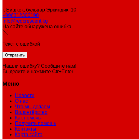
г. Бишкек, бульвар Эркиндик, 10
+996312300190
info@redcrescent.kg
На сайте обнаружена ошибка
Текст с ошибкой
Нашли ошибку? Сообщите нам!
Выделите и нажмите Ctr+Enter
Меню
Новости
О нас
Что мы делаем
Волонтёрство
Как помочь
Получить помощь
Контакты
Карта сайта