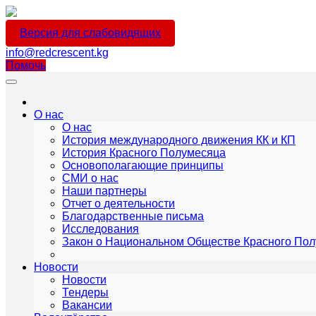
Версия для слабовидящих
info@redcrescent.kg
Помочь
О нас
О нас
История международного движения КК и КП
История Красного Полумесяца
Основополагающие принципы
СМИ о нас
Наши партнеры
Отчет о деятельности
Благодарственные письма
Исследования
Закон о Национальном Обществе Красного По
Новости
Новости
Тендеры
Вакансии