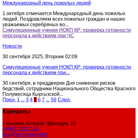
Международный день пожилых людей
1 октября отмечается Международный день пожилых
людей. Поздравляем всех пожилых граждан и наших
уважаемых серебряных во...
Симуляционные учения НОКП КР: проверка готовности
персонала к действиям при ЧС
Новости
30 сентября 2025, Вторник 02:09
Симуляционные учения НОКП КР: проверка готовности
персонала к действиям при...
30 сентября, в преддверии Дня снижения рисков
бедствий, сотрудники Национального Общества Красного
Полумесяца Кыргызской...
Пред.
1
...
3
4
5
6
7
...
56
След.
Контакты
г. Бишкек, бульвар Эркиндик, 10
+996312300190
info@redcrescent.kg