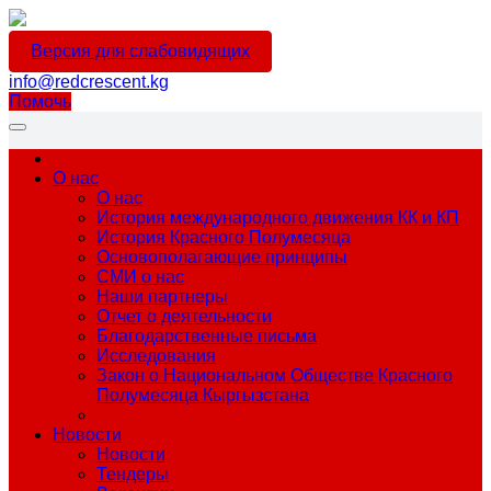
Версия для слабовидящих
info@redcrescent.kg
Помочь
О нас
О нас
История международного движения КК и КП
История Красного Полумесяца
Основополагающие принципы
СМИ о нас
Наши партнеры
Отчет о деятельности
Благодарственные письма
Исследования
Закон о Национальном Обществе Красного
Полумесяца Кыргызстана
Новости
Новости
Тендеры