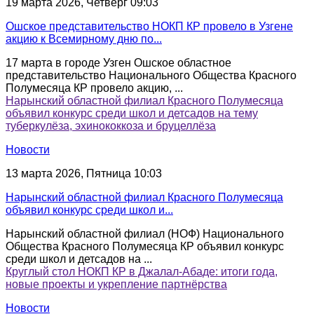
19 марта 2026, Четверг 09:03
Ошское представительство НОКП КР провело в Узгене
акцию к Всемирному дню по...
17 марта в городе Узген Ошское областное
представительство Национального Общества Красного
Полумесяца КР провело акцию, ...
Нарынский областной филиал Красного Полумесяца
объявил конкурс среди школ и детсадов на тему
туберкулёза, эхинококкоза и бруцеллёза
Новости
13 марта 2026, Пятница 10:03
Нарынский областной филиал Красного Полумесяца
объявил конкурс среди школ и...
Нарынский областной филиал (НОФ) Национального
Общества Красного Полумесяца КР объявил конкурс
среди школ и детсадов на ...
Круглый стол НОКП КР в Джалал-Абаде: итоги года,
новые проекты и укрепление партнёрства
Новости