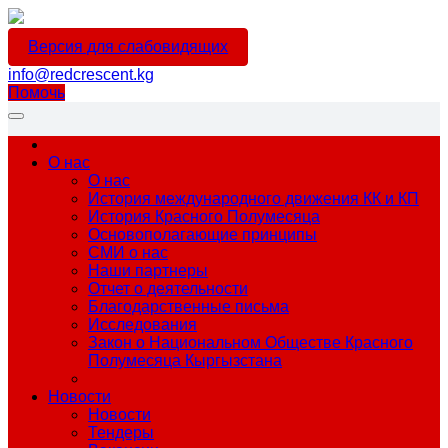
Версия для слабовидящих
info@redcrescent.kg
Помочь
О нас
О нас
История международного движения КК и КП
История Красного Полумесяца
Основополагающие принципы
СМИ о нас
Наши партнеры
Отчет о деятельности
Благодарственные письма
Исследования
Закон о Национальном Обществе Красного
Полумесяца Кыргызстана
Новости
Новости
Тендеры