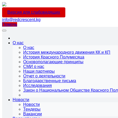
Версия для слабовидящих
info@redcrescent.kg
Помочь
О нас
О нас
История международного движения КК и КП
История Красного Полумесяца
Основополагающие принципы
СМИ о нас
Наши партнеры
Отчет о деятельности
Благодарственные письма
Исследования
Закон о Национальном Обществе Красного По
Новости
Новости
Тендеры
Вакансии