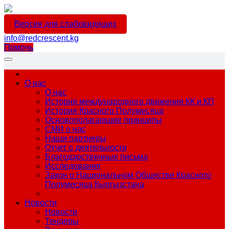
Версия для слабовидящих
info@redcrescent.kg
Помочь
О нас
О нас
История международного движения КК и КП
История Красного Полумесяца
Основополагающие принципы
СМИ о нас
Наши партнеры
Отчет о деятельности
Благодарственные письма
Исследования
Закон о Национальном Обществе Красного
Полумесяца Кыргызстана
Новости
Новости
Тендеры