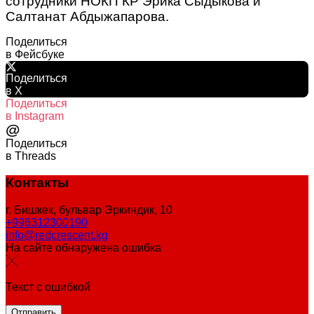
сотрудники НОКП КР Эрика Сыдыкова и
Салтанат Абдыжапарова.
Поделиться
в Фейсбуке
Поделиться
в X
Поделиться
в Instagram
@
Поделиться
в Threads
Контакты
г. Бишкек, бульвар Эркиндик, 10
+996312300190
info@redcrescent.kg
На сайте обнаружена ошибка
Текст с ошибкой